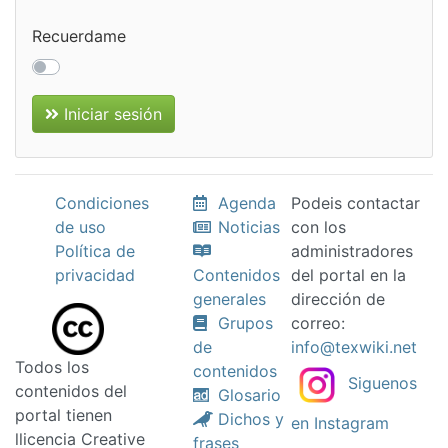
Recuerdame
Iniciar sesión
Condiciones
Agenda
Podeis contactar
de uso
Noticias
con los
Política de
administradores
privacidad
Contenidos
del portal en la
generales
dirección de
Grupos
correo:
de
info@texwiki.net
Todos los
contenidos
Siguenos
contenidos del
Glosario
portal tienen
Dichos y
en Instagram
llicencia Creative
frases