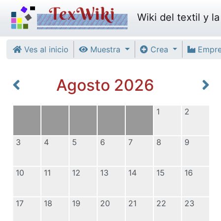
Wiki del textil y l
Ves al inicio
Muestra
Crea
Empr
Agosto 2026
1
2
3
4
5
6
7
8
9
10
11
12
13
14
15
16
17
18
19
20
21
22
23